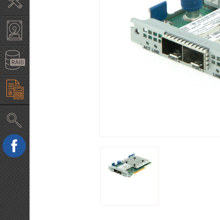
Крепление в стойку
Жесткие диски б/у HDD
RAID, HBA контроллеры
Конфигуратор