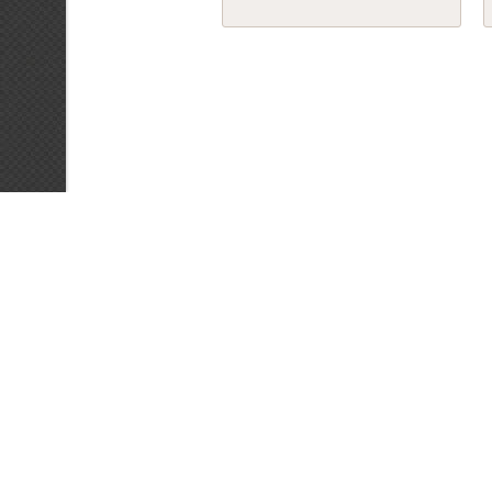
© 2026
ООО
"Алприва" ИНН 970900