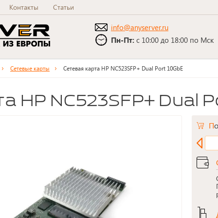
Контакты
Статьи
info@anyserver.ru
Пн-Пт:
с 10:00 до 18:00 по Мск
Сетевые карты
Сетевая карта HP NC523SFP+ Dual Port 10GbE
та HP NC523SFP+ Dual P
П