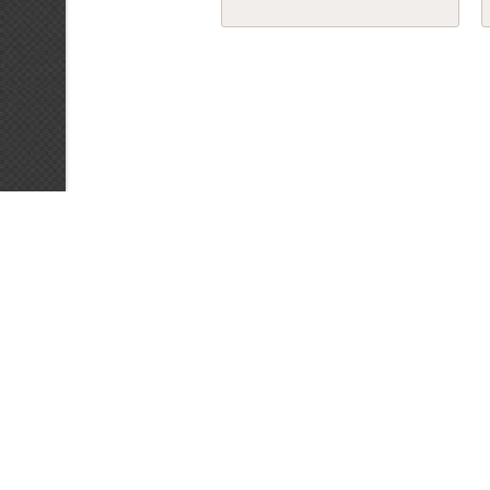
© 2026
ООО
"Алприва" ИНН 970900