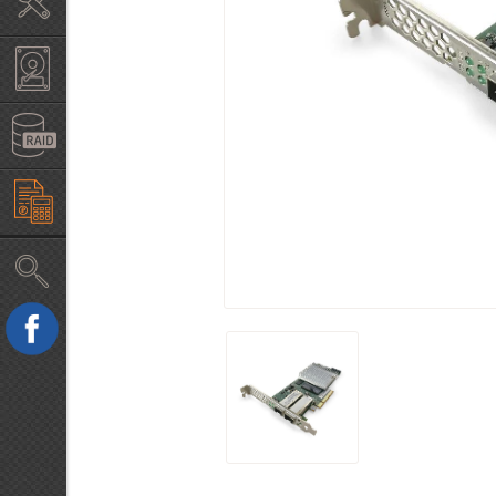
Крепление в стойку
Жесткие диски б/у HDD
RAID, HBA контроллеры
Конфигуратор