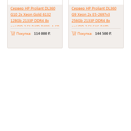
Сервер HP Proliant DL360
Сервер HP Proliant DL360
G10 2x Xeon Gold 6132
G9 Xeon 2x E5-2697v3
128Gb 2133P DDR4 8x
256Gb 2133P DDR4 8x
noHDD 2.5" RAID P408i-A SR
noHDD 2.5" SAS RAID
+ BBU 2xPSU 500W
p440ar, 2048Mb 2xPSU
Покупка:
114 000 Р.
Покупка:
144 500 Р.
500W