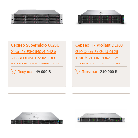
Сервер Supermicro 6028U
Сервер HP Proliant DL380
Xeon 2x E5-2640v4 64Gb
G10 Xeon 2x Gold 6126
2133P DDR4 12x noHDD
128Gb 2133P DDR4 12x
3.5" RAID AOC-S3008L-H8E,
noHDD 3.5" + 2x noHDD
2*PSU 1000W
2.5" RAID P816i-A SR + BBU
Покупка:
49 000 Р.
Покупка:
230 000 Р.
2xPSU 800W