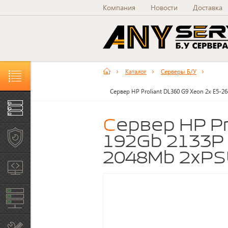
Компания
Новости
Доставка
Каталог
Серверы Б/У
Каталог товаров и услуг
Сервер HP Proliant DL360 G9 Xeon 2x E5-2
Серверы Б/У
Сервер HP Proliant DL360 G9 Xeon 2x E5-2686v4
Рабочие станции Б/У
192Gb 2133P 
2048Mb 2xP
Системы хранения
данных
Сетевое оборудование