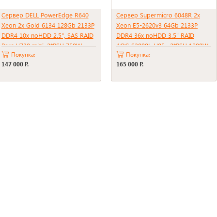
Сервер DELL PowerEdge R640
Сервер Supermicro 6048R 2x
Xeon 2x Gold 6134 128Gb 2133P
Xeon E5-2620v3 64Gb 2133P
DDR4 10x noHDD 2.5", SAS RAID
DDR4 36x noHDD 3.5" RAID
Perc H730 mini, 2*PSU 750W
AOC-S3008L-H8E , 2*PSU 1280W
Покупка:
Покупка:
147 000 Р.
165 000 Р.