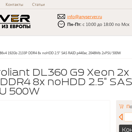
Контакты
Статьи
info@anyserver.ru
Пн-Пт:
с 10:00 до 18:00 по Мск
686v4 192Gb 2133P DDR4 8x noHDD 2.5" SAS RAID p440ar, 2048Mb 2xPSU 500W
DDR4 8x noHDD 2.5" SAS
SU 500W
П
Ко