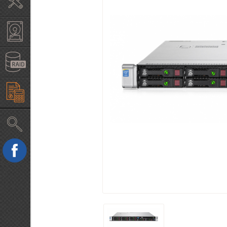
Крепление в стойку
Жесткие диски б/у HDD
RAID, HBA контроллеры
Конфигуратор