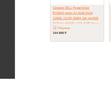
Сервер DELL PowerEdge
R740XD Xeon 2x Gold 6134
128Gb 2133P DDR4 24x noHDD
2.5"(12x NVME), SAS RAID Perc
Покупка:
H730p, 2Gb, 2*PSU 1100W
164 000 Р.