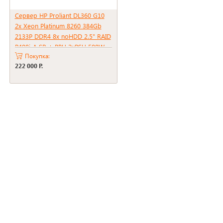
Сервер HP Proliant DL360 G10
2x Xeon Platinum 8260 384Gb
2133P DDR4 8x noHDD 2.5" RAID
P408i-A SR + BBU 2xPSU 500W
Покупка:
222 000 Р.