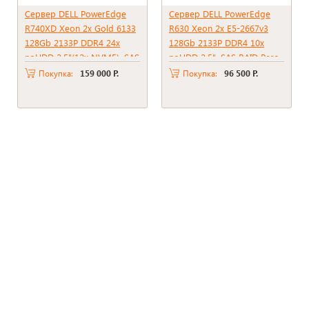
Сервер DELL PowerEdge
Сервер DELL PowerEdge
R740XD Xeon 2x Gold 6133
R630 Xeon 2x E5-2667v3
128Gb 2133P DDR4 24x
128Gb 2133P DDR4 10x
noHDD 2.5"(12x NVME), SAS
noHDD 2.5", SAS RAID Perc
RAID Perc H730p, 2Gb,
H330, 2*PSU 495W
Покупка:
159 000 Р.
Покупка:
96 500 Р.
2*PSU 1100W