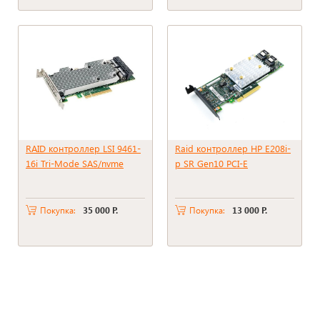
RAID контроллер LSI 9461-
Rаid контpоллер НР Е208i-
16i Tri-Mode SAS/nvme
р SR Gеn10 РCI-Е
Покупка:
35 000 Р.
Покупка:
13 000 Р.