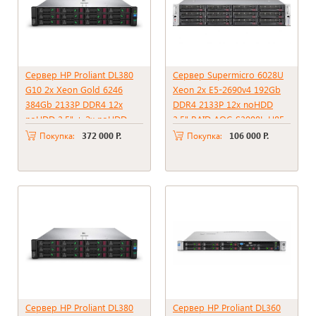
Сервер HP Proliant DL380
Сервер Supermicro 6028U
G10 2x Xeon Gold 6246
Xeon 2x E5-2690v4 192Gb
384Gb 2133P DDR4 12x
DDR4 2133P 12x noHDD
noHDD 3.5" + 2x noHDD
3.5" RAID AOC-S3008L-H8E,
2.5" RAID P816i-A SR + BBU
2*PSU 1000W
Покупка:
372 000 Р.
Покупка:
106 000 Р.
2xPSU 800W
Сервер HP Proliant DL380
Сервер HP Proliant DL360