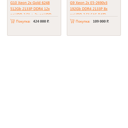
G10 Xeon 2x Gold 6248
G9 Xeon 2x E5-2690v3
512Gb 2133P DDR4 12x
192Gb DDR4 2133P 8x
noHDD 3.5" + 2x noHDD
noHDD 2.5" SAS RAID
2.5" RAID P816i-A SR + BBU
p440ar, 2048Mb 2xPSU
Покупка:
424 000 Р.
Покупка:
109 000 Р.
2xPSU 800W
500W