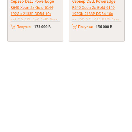
Сервер DELL PowerEdge
Сервер DELL PowerEdge
R640 Xeon 2x Gold 6144
R640 Xeon 2x Gold 6140
192Gb 2133P DDR4 10x
192Gb 2133P DDR4 10x
noHDD 2.5", SAS RAID Perc
noHDD 2.5", SAS RAID Perc
H730 mini, 2*PSU 750W
H730 mini, 2*PSU 750W
Покупка:
173 000 Р.
Покупка:
156 000 Р.