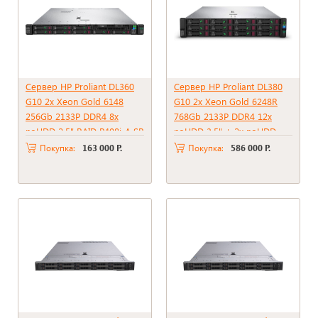
Сервер HP Proliant DL360
Сервер HP Proliant DL380
G10 2x Xeon Gold 6148
G10 2x Xeon Gold 6248R
256Gb 2133P DDR4 8x
768Gb 2133P DDR4 12x
noHDD 2.5" RAID P408i-A SR
noHDD 3.5" + 2x noHDD
+ BBU 2xPSU 500W
2.5" RAID P816i-A SR + BBU
Покупка:
163 000 Р.
Покупка:
586 000 Р.
2xPSU 800W