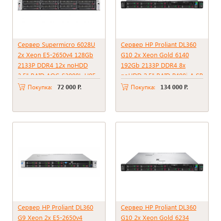
Сервер Supermicro 6028U
Сервер HP Proliant DL360
2x Xeon E5-2650v4 128Gb
G10 2x Xeon Gold 6140
2133P DDR4 12x noHDD
192Gb 2133P DDR4 8x
3.5" RAID AOC-S3008L-H8E,
noHDD 2.5" RAID P408i-A SR
2*PSU 1000W
+ BBU 2xPSU 500W
Покупка:
72 000 Р.
Покупка:
134 000 Р.
Сервер HP Proliant DL360
Сервер HP Proliant DL360
G9 Xeon 2x E5-2650v4
G10 2x Xeon Gold 6234