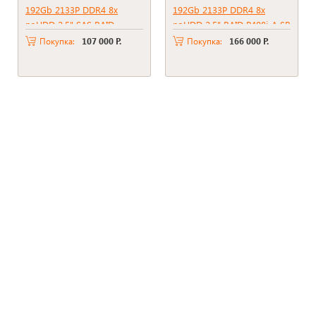
192Gb 2133P DDR4 8x
192Gb 2133P DDR4 8x
noHDD 2.5" SAS RAID
noHDD 2.5" RAID P408i-A SR
p440ar, 2048Mb 2xPSU
+ BBU 2xPSU 500W
Покупка:
107 000 Р.
Покупка:
166 000 Р.
500W