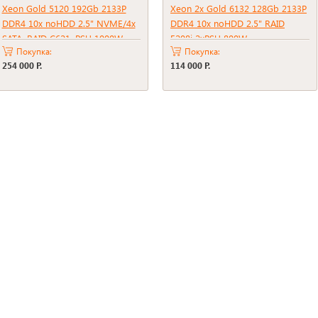
Xeon Gold 5120 192Gb 2133P
Xeon 2x Gold 6132 128Gb 2133P
DDR4 10x noHDD 2.5" NVME/4x
DDR4 10x noHDD 2.5" RAID
SATA, RAID C621, PSU 1000W
E208i 2xPSU 800W
Покупка:
Покупка:
254 000 Р.
114 000 Р.