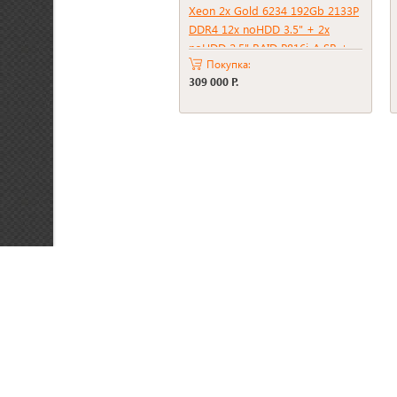
Xeon 2x Gold 6234 192Gb 2133P
DDR4 12x noHDD 3.5" + 2x
noHDD 2.5" RAID P816i-A SR +
Покупка:
BBU 2xPSU 800W
309 000 Р.