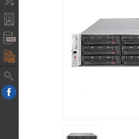
Крепление в стойку
Жесткие диски б/у HDD
RAID, HBA контроллеры
Конфигуратор