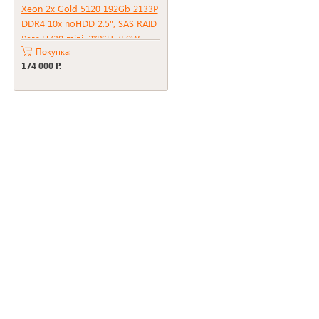
Xeon 2x Gold 5120 192Gb 2133P
DDR4 10x noHDD 2.5", SAS RAID
Perc H730 mini, 2*PSU 750W
Покупка:
174 000 Р.