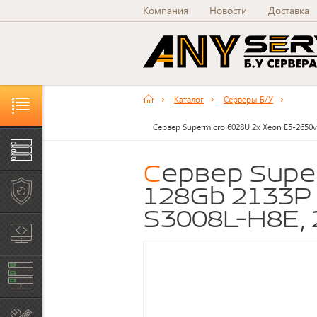
Компания
Новости
Доставка
Каталог
Серверы Б/У
Каталог товаров и услуг
Сервер Supermicro 6028U 2x Xeon E5-2650
Серверы Б/У
Сервер Supermicro 6028U 2x Xeon E5-2650v4
Рабочие станции Б/У
128Gb 2133P 
S3008L-H8E,
Системы хранения
данных
Сетевое оборудование