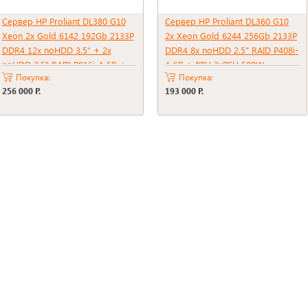
Сервер HP Proliant DL380 G10
Сервер HP Proliant DL360 G10
Xeon 2x Gold 6142 192Gb 2133P
2x Xeon Gold 6244 256Gb 2133P
DDR4 12x noHDD 3.5" + 2x
DDR4 8x noHDD 2.5" RAID P408i-
noHDD 2.5" RAID P816i-A SR +
A SR + BBU 2xPSU 500W
Покупка:
Покупка:
BBU 2xPSU 800W
256 000 Р.
193 000 Р.