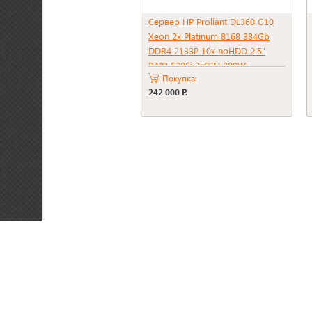
Сервер HP Proliant DL360 G10
Xeon 2x Platinum 8168 384Gb
DDR4 2133P 10x noHDD 2.5"
RAID E208i 2xPSU 800W
Покупка:
242 000 Р.