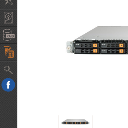
Крепление в стойку
Жесткие диски б/у HDD
RAID, HBA контроллеры
Конфигуратор