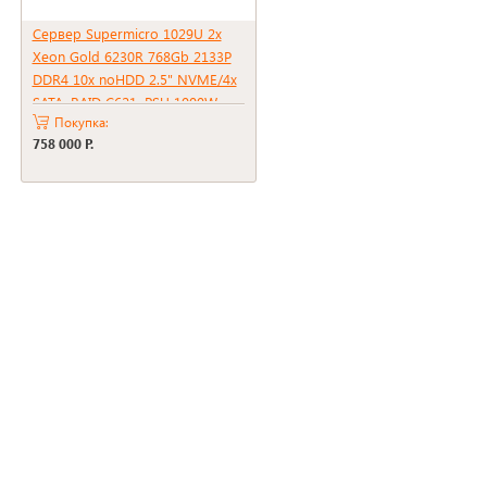
Сервер Supermicro 1029U 2x
Xeon Gold 6230R 768Gb 2133P
DDR4 10x noHDD 2.5" NVME/4x
SATA, RAID C621, PSU 1000W
Покупка:
758 000 Р.