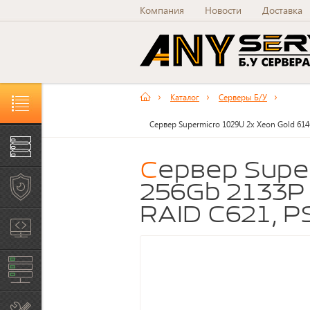
Компания
Новости
Доставка
Каталог
Серверы Б/У
Каталог товаров и услуг
Сервер Supermicro 1029U 2x Xeon Gold 61
Серверы Б/У
Сервер Supermicro 1029U 2x Xeon Gold 6146
Рабочие станции Б/У
256Gb 2133P
RAID C621, 
Системы хранения
данных
Сетевое оборудование