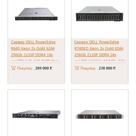
Сервер DELL PowerEdge
Сервер DELL PowerEdge
R640 Xeon 2x Gold 6244
R740XD Xeon 2x Gold 6244
256Gb 2133P DDR4 10x
256Gb 2133P DDR4 24x
noHDD 2.5", SAS RAID Perc
noHDD 2.5"(12x NVME), SAS
H730 mini, 2*PSU 750W
RAID Perc H730p, 2Gb,
Покупка:
209 000 Р.
Покупка:
238 000 Р.
2*PSU 1100W