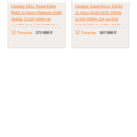
Сервер DELL PowerEdge
Сервер Supermicro 1029U
R640 2x Xeon Platinum 8168
2x Xeon Gold 6150 256Gb
384Gb 2133P DDR4 8x
2133P DDR4 10x noHDD
noHDD 2.5", SAS RAID Perc
2.5" NVME/4x SATA, RAID
H330 mini, 2*PSU 750W
C621, PSU 1000W
Покупка:
273 000 Р.
Покупка:
307 000 Р.