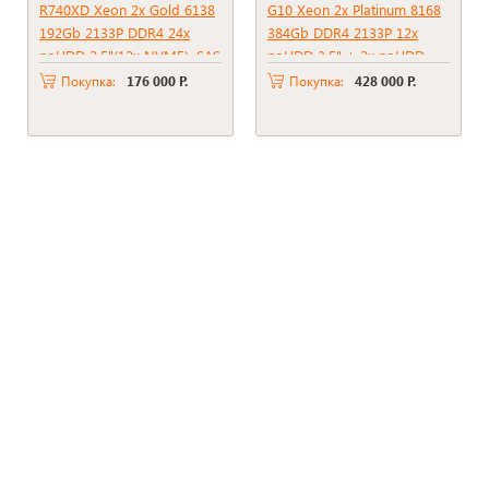
R740XD Xeon 2x Gold 6138
G10 Xeon 2x Platinum 8168
192Gb 2133P DDR4 24x
384Gb DDR4 2133P 12x
noHDD 2.5"(12x NVME), SAS
noHDD 3.5" + 2x noHDD
RAID Perc H730p, 2Gb,
2.5" RAID P816i-A SR + BBU
Покупка:
176 000 Р.
Покупка:
428 000 Р.
2*PSU 1100W
2xPSU 800W