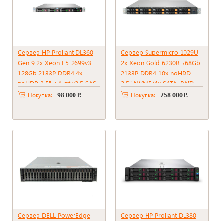
Сервер HP Proliant DL360
Сервер Supermicro 1029U
Gen 9 2x Xeon E5-2699v3
2x Xeon Gold 6230R 768Gb
128Gb 2133P DDR4 4x
2133P DDR4 10x noHDD
noHDD 3.5" +4 int x2.5 SAS
2.5" NVME/4x SATA, RAID
RAID p440ar, 2048Mb 2xPSU
C621, PSU 1000W
Покупка:
98 000 Р.
Покупка:
758 000 Р.
1400W
Сервер DELL PowerEdge
Сервер HP Proliant DL380