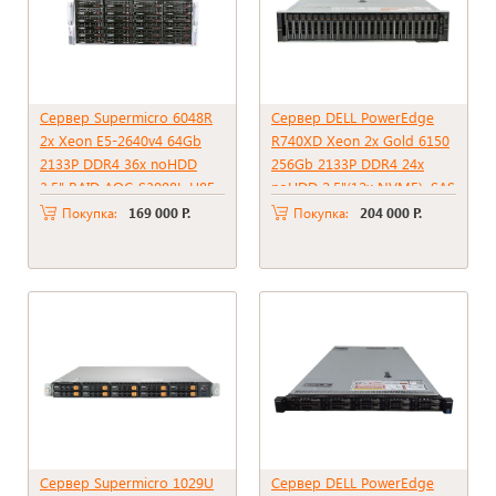
Сервер Supermicro 6048R
Сервер DELL PowerEdge
2x Xeon E5-2640v4 64Gb
R740XD Xeon 2x Gold 6150
2133P DDR4 36x noHDD
256Gb 2133P DDR4 24x
3.5" RAID AOC-S3008L-H8E ,
noHDD 2.5"(12x NVME), SAS
2*PSU 1280W
RAID Perc H730p, 2Gb,
Покупка:
169 000 Р.
Покупка:
204 000 Р.
2*PSU 1100W
Сервер Supermicro 1029U
Сервер DELL PowerEdge