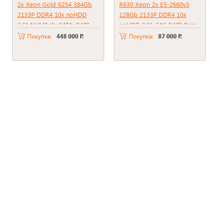
2x Xeon Gold 6254 384Gb
R630 Xeon 2x E5-2660v3
2133P DDR4 10x noHDD
128Gb 2133P DDR4 10x
2.5" NVME/4x SATA, RAID
noHDD 2.5", SAS RAID Perc
C621, PSU 1000W
H330, 2*PSU 495W
Покупка:
448 000 Р.
Покупка:
87 000 Р.