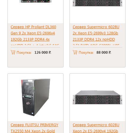
Сервер HP Proliant DL360
Сервер Supermicro 6028U
Gen 9 2x Xeon E5-2696v4
2x Xeon E5-2699v3 128Gb
192Gb 2133P DDR4 4x
2133P DDR4 12x noHDD
noHDD 3.5" + 4 int x2.5 SAS
3.5" RAID AOC-S3008L-H8E,
RAID p440ar, 2048Mb 2xPSU
2*PSU 1000W
Покупка:
126 000 Р.
Покупка:
88 000 Р.
1400W
Сервер FUJITSU PRIMERGY
Сервер Supermicro 6028U
TX2550 M4 Xeon 2x Gold
Xeon 2x E5-2690v4 192Gb