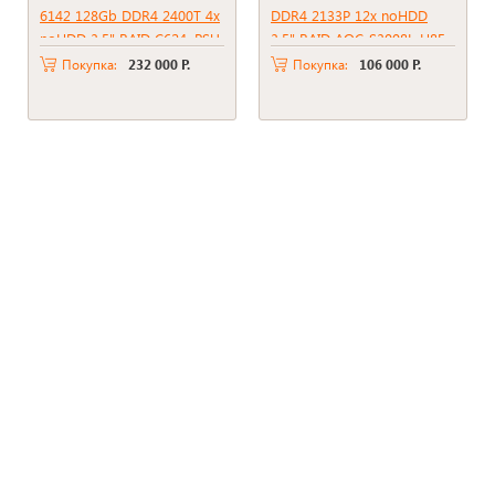
6142 128Gb DDR4 2400T 4x
DDR4 2133P 12x noHDD
noHDD 3.5" RAID C624, PSU
3.5" RAID AOC-S3008L-H8E,
450W
2*PSU 1000W
Покупка:
232 000 Р.
Покупка:
106 000 Р.