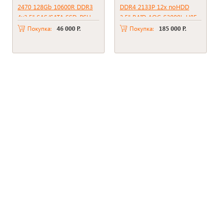
2470 128Gb 10600R DDR3
DDR4 2133P 12x noHDD
4x3.5" SAS/SATA SSD, PSU
3.5" RAID AOC-S3008L-H8E,
800W
2*PSU 1000W
Покупка:
46 000 Р.
Покупка:
185 000 Р.