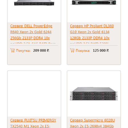
Сервер DELL PowerEdge
Сервер HP Proliant DL360
R640 Xeon 2x Gold 6244
G10 Xeon 2x Gold 6134
256Gb 2133P DDR4 10x
128Gb 2133P DDR4 10x
noHDD 2.5", SAS RAID Perc
noHDD 2.5" RAID E208i
H730 mini, 2*PSU 750W
2xPSU 800W
Покупка:
209 000 Р.
Покупка:
125 000 Р.
Сервер FUJITSU PRIMERGY
Сервер Supermicro 6028U
TX2540 M1 Xeon 2x E5-
Xeon 2x E5-2698v4 384Gb