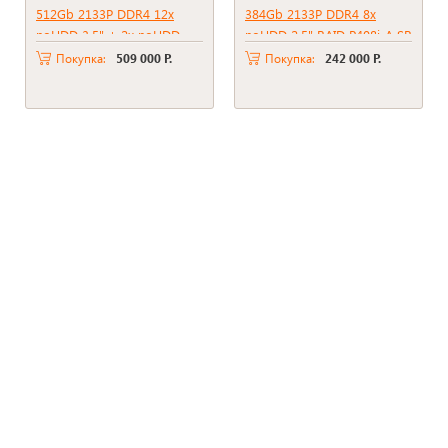
512Gb 2133P DDR4 12x
384Gb 2133P DDR4 8x
noHDD 3.5" + 2x noHDD
noHDD 2.5" RAID P408i-A SR
2.5" RAID P816i-A SR + BBU
+ BBU 2xPSU 500W
Покупка:
509 000 Р.
Покупка:
242 000 Р.
2xPSU 800W