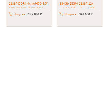
2133P DDR4 4x noHDD 3.5"
384Gb DDR4 2133P 12x
SATA/NVME , RAID C612 ,
noHDD 3.5" + 2x noHDD
2*PSU 750W
2.5" RAID P816i-A SR + BBU
Покупка:
129 000 Р.
Покупка:
398 000 Р.
2xPSU 800W