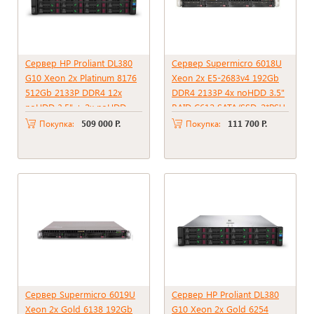
Сервер HP Proliant DL380
Сервер Supermicro 6018U
G10 Xeon 2x Platinum 8176
Xeon 2x E5-2683v4 192Gb
512Gb 2133P DDR4 12x
DDR4 2133P 4x noHDD 3.5"
noHDD 3.5" + 2x noHDD
RAID C612 SATA/SSD, 2*PSU
2.5" RAID P816i-A SR + BBU
750W
Покупка:
509 000 Р.
Покупка:
111 700 Р.
2xPSU 800W
Сервер Supermicro 6019U
Сервер HP Proliant DL380
Xeon 2x Gold 6138 192Gb
G10 Xeon 2x Gold 6254