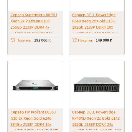
Сервер Supermicro 6019U
Сервер DELL PowerEdge
Xeon 2x Platinum 8160
R640 Xeon 2x Gold 6138
256Gb 2133P DDR4 4x
192Gb 2133P DDR4 10x
noHDD 3.5" SATA/NVME ,
noHDD 2.5", SAS RAID Perc
RAID C612 , 2*PSU 750W
H730 mini, 2*PSU 750W
Покупка:
192 000 Р.
Покупка:
149 000 Р.
Сервер HP Proliant DL360
Сервер DELL PowerEdge
G10 2x Xeon Gold 6246
R740XD Xeon 2x Gold 6142
384Gb 2133P DDR4 10x
192Gb 2133P DDR4 24x
noHDD 2.5"(2x NVME) RAID
noHDD 2.5"(12x NVME), SAS