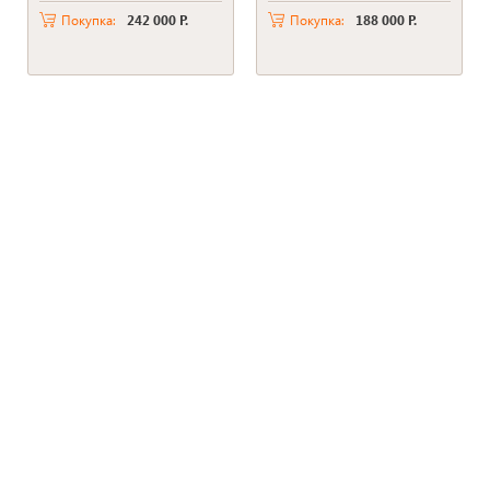
S100i SRi 2xPSU 800W
RAID Perc H730p, 2Gb,
Покупка:
242 000 Р.
Покупка:
188 000 Р.
2*PSU 1100W