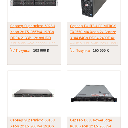
Сервер Supermicro 6028U
Сервер FUJITSU PRIMERGY
Xeon 2x E5-2667v4 192Gb
TX2550 M4 Xeon 2x Bronze
DDR4 2133P 12x noHDD
3104 64Gb DDR4 2400T 4x
3.5" RAID AOC-S3008L-H8E,
noHDD 3.5" RAID C624 , PSU
2*PSU 1000W
450W
Покупка:
103 000 Р.
Покупка:
165 000 Р.
Сервер Supermicro 6018U
Сервер DELL PowerEdge
Xeon 2x E5-2667v4 192Gb
R630 Xeon 2x E5-2683v4