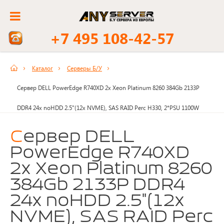
+7 495 108-42-57
Каталог
Серверы Б/У
Сервер DELL PowerEdge R740XD 2x Xeon Platinum 8260 384Gb 2133P
DDR4 24x noHDD 2.5"(12x NVME), SAS RAID Perc H330, 2*PSU 1100W
Сервер DELL
PowerEdge R740XD
2x Xeon Platinum 8260
384Gb 2133P DDR4
24x noHDD 2.5"(12x
NVME), SAS RAID Perc