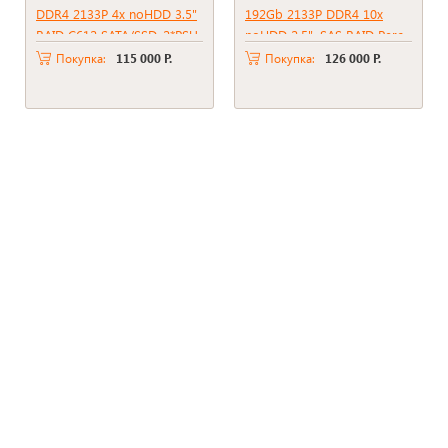
DDR4 2133P 4x noHDD 3.5"
192Gb 2133P DDR4 10x
RAID C612 SATA/SSD, 2*PSU
noHDD 2.5", SAS RAID Perc
750W
H330, 2*PSU 495W
Покупка:
115 000 Р.
Покупка:
126 000 Р.