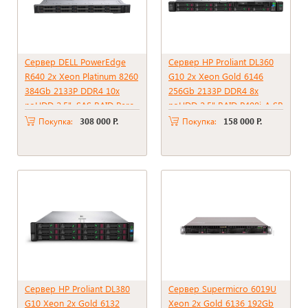
Сервер DELL PowerEdge
Сервер HP Proliant DL360
R640 2x Xeon Platinum 8260
G10 2x Xeon Gold 6146
384Gb 2133P DDR4 10x
256Gb 2133P DDR4 8x
noHDD 2.5", SAS RAID Perc
noHDD 2.5" RAID P408i-A SR
H730 mini, 2*PSU 750W
+ BBU 2xPSU 500W
Покупка:
308 000 Р.
Покупка:
158 000 Р.
Сервер HP Proliant DL380
Сервер Supermicro 6019U
G10 Xeon 2x Gold 6132
Xeon 2x Gold 6136 192Gb