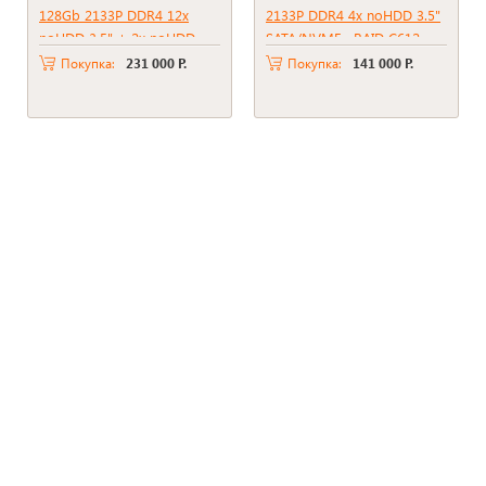
128Gb 2133P DDR4 12x
2133P DDR4 4x noHDD 3.5"
noHDD 3.5" + 2x noHDD
SATA/NVME , RAID C612 ,
2.5" RAID P816i-A SR + BBU
2*PSU 750W
Покупка:
231 000 Р.
Покупка:
141 000 Р.
2xPSU 800W